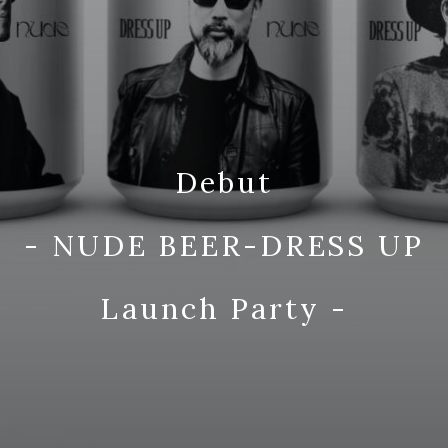
Debut
- NUDE BEER-DRESS UP
Launch Party -