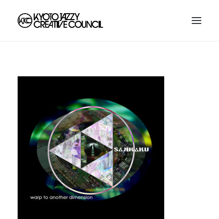
HOME
ABOUT
LINE UP
TIME TABLE
LOCATION
AREA MAP
TICKET
CONTACT US
NOZAMA
KYOTO JAZZ SEXTET FEAT. TAKEO MORIYAMA
LIVE IN KYOTO
JAZZY BOOKS POP UP CURATED BY 安藤魚春