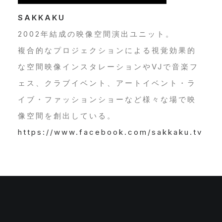
SAKKAKU
ABOUT
2002年結成の映像空間演出ユニット。
KYOTO JAZZ MASSIVE AT 中村藤吉平等院店
複合的なプロジェクションによる視覚効果的
METRO OPEN AIR BEACH
な空間映像インスタレーションやVJで音楽フ
DEBUT – NUDE BEER-DRESS UP LAUNCH PARTY
ェス、クラブイベント、アートイベント・ラ
–
イブ・ファッションショーなど様々な場で映
BEATS MEET IN KYOTO
像空間を創出している。
SUNSET FRIDAY
https://www.facebook.com/sakkaku.tv
SHUYA OKINO 58TH BIRTHDAY PARTY
KYOTO JAZZ SEXTET / DOSOJIN NO UTA
DJ KAWASAKI & SHACHO IN KYOTO
SUNSET SUNDAY